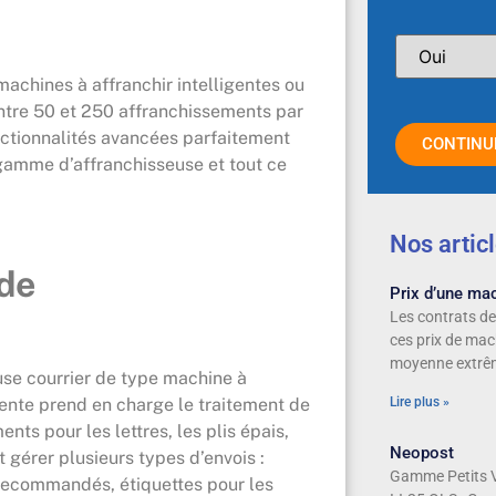
machines à affranchir intelligentes ou
 entre 50 et 250 affranchissements par
onctionnalités avancées parfaitement
CONTINU
gamme d’affranchisseuse et tout ce
Nos artic
de
Prix d’une mac
Les contrats d
ces prix de mac
moyenne extrêm
se courrier de type machine à
igente prend en charge le traitement de
Lire plus »
nts pour les lettres, les plis épais,
Neopost
ut gérer plusieurs types d’envois :
Gamme Petits V
, recommandés, étiquettes pour les