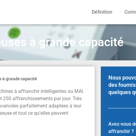
Définition
Comm
uses à grande capacité
Nous pouvo
 à grande capacité
des fournis
hines à affranchir intelligentes ou MAI.
quelques q
 et 250 affranchissements par jour. Très
 avancées parfaitement adaptées à leur
euse et tout ce qu’elles peuvent
Avez-vous d
affranchir ?