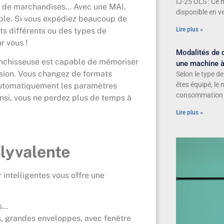
IJ-25 OLS : Ce 
is de marchandises… Avec une MAI,
disponible en ve
ible. Si vous expédiez beaucoup de
ats différents ou des types de
Lire plus »
r vous !
Modalités de d
anchisseuse est capable de mémoriser
une machine à
sion. Vous changez de formats
Selon le type d
êtes équipé, le
e automatiquement les paramètres
consommation e
insi, vous ne perdez plus de temps à
Lire plus »
olyvalente
 intelligentes vous offre une
is…
es, grandes enveloppes, avec fenêtre