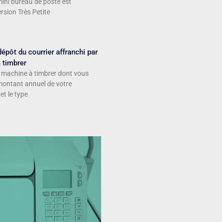
mini bureau de poste est
rsion Très Petite
épôt du courrier affranchi par
 timbrer
e machine à timbrer dont vous
 montant annuel de votre
t le type